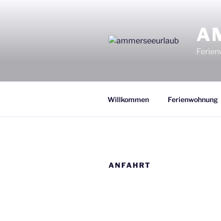
Zum
Inhalt
A
springen
Ferie
Willkommen
Ferienwohnung
ANFAHRT