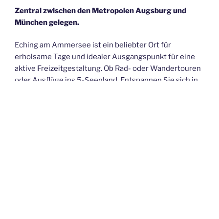
Zentral zwischen den Metropolen Augsburg und
München gelegen.
Eching am Ammersee ist ein beliebter Ort für
erholsame Tage und idealer Ausgangspunkt für eine
aktive Freizeitgestaltung. Ob Rad- oder Wandertouren
oder Ausflüge ins 5-Seenland. Entspannen Sie sich in
unserer hochwertigen großen und komfortabel
ausgestatteten Ferienwohnung „Monika“ in unserem
ruhigen und erholsamen Ort Eching am Ammersee!
Entweder nach einem erlebnisreichen Tag in der
Region mit Ihrer Familie und Freunden, oder nach
einem anstrengenden Arbeitstag, wenn Sie in der
Nähe arbeiten. Schauen Sie sich auf unserer Seite ein
wenig um und erfahren Sie mehr über unsere große
und geräumig geschnittene Wohnung. Informieren Sie
sich auch über die Umgebung, Ausflugsziele und vieles
andere mehr.